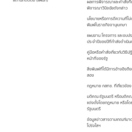
สถานที่ติดต่อ (แผนที่)
ผลการพิจารณาและคำสั่งที่เ
พิจารณาวินิจฉัยดังกล่าว
นโยบายหรือการตีความที่ไม่
พิมพ์ในราชกิจจานุเบกษา
แผนงาน โครงการ และงบป
ประจำปีของปีที่กำลังดำเนิ
คู่มือหรือคำสั่งเกี่ยวกับวิธี
หน้าที่ของรัฐ
สิ่งพิมพ์ที่ได้มีการอ้างอิง
สอง
กฎหมาย กสทช. ที่เกี่ยวข้อง
มติคณะรัฐมนตรี หรือมติคณ
แต่งตั้งโดยกฎหมาย หรือโ
รัฐมนตรี
ข้อมูลข่าวสารตามเกณฑ์ม
โปร่งใสฯ