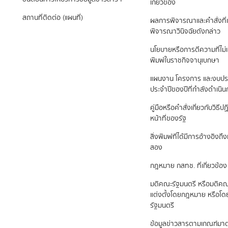
เกี่ยวข้อง
สถานที่ติดต่อ (แผนที่)
ผลการพิจารณาและคำสั่งที่เ
พิจารณาวินิจฉัยดังกล่าว
นโยบายหรือการตีความที่ไม่
พิมพ์ในราชกิจจานุเบกษา
แผนงาน โครงการ และงบป
ประจำปีของปีที่กำลังดำเนิ
คู่มือหรือคำสั่งเกี่ยวกับวิธี
หน้าที่ของรัฐ
สิ่งพิมพ์ที่ได้มีการอ้างอิง
สอง
กฎหมาย กสทช. ที่เกี่ยวข้อง
มติคณะรัฐมนตรี หรือมติคณ
แต่งตั้งโดยกฎหมาย หรือโ
รัฐมนตรี
ข้อมูลข่าวสารตามเกณฑ์ม