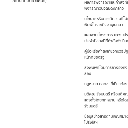
สถานที่ติดต่อ (แผนที่)
ผลการพิจารณาและคำสั่งที่เ
พิจารณาวินิจฉัยดังกล่าว
นโยบายหรือการตีความที่ไม่
พิมพ์ในราชกิจจานุเบกษา
แผนงาน โครงการ และงบป
ประจำปีของปีที่กำลังดำเนิ
คู่มือหรือคำสั่งเกี่ยวกับวิธี
หน้าที่ของรัฐ
สิ่งพิมพ์ที่ได้มีการอ้างอิง
สอง
กฎหมาย กสทช. ที่เกี่ยวข้อง
มติคณะรัฐมนตรี หรือมติคณ
แต่งตั้งโดยกฎหมาย หรือโ
รัฐมนตรี
ข้อมูลข่าวสารตามเกณฑ์ม
โปร่งใสฯ