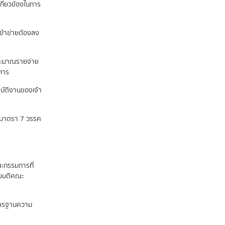
กี่ยวข้องในการ
เข้าข่ายต้องลง
ระมาณรายจ่าย
นการ
ปฏิบัติงานของเจ้า
ถึงมาตรา 7 วรรค
ะกรรมการที่
ดยมติคณะ
าตรฐานความ