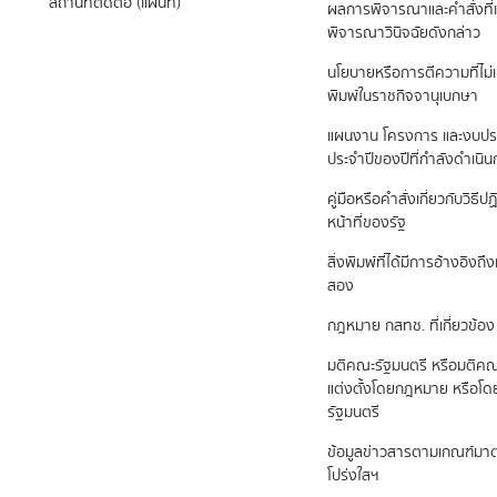
สถานที่ติดต่อ (แผนที่)
ผลการพิจารณาและคำสั่งที่เ
พิจารณาวินิจฉัยดังกล่าว
นโยบายหรือการตีความที่ไม่
พิมพ์ในราชกิจจานุเบกษา
แผนงาน โครงการ และงบป
ประจำปีของปีที่กำลังดำเนิ
คู่มือหรือคำสั่งเกี่ยวกับวิธี
หน้าที่ของรัฐ
สิ่งพิมพ์ที่ได้มีการอ้างอิง
สอง
กฎหมาย กสทช. ที่เกี่ยวข้อง
มติคณะรัฐมนตรี หรือมติคณ
แต่งตั้งโดยกฎหมาย หรือโ
รัฐมนตรี
ข้อมูลข่าวสารตามเกณฑ์ม
โปร่งใสฯ