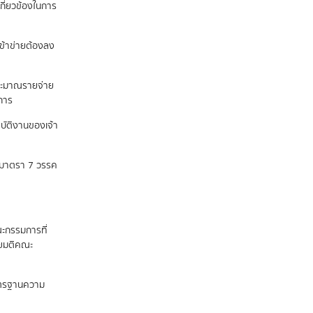
กี่ยวข้องในการ
เข้าข่ายต้องลง
ระมาณรายจ่าย
นการ
ปฏิบัติงานของเจ้า
ถึงมาตรา 7 วรรค
ะกรรมการที่
ดยมติคณะ
าตรฐานความ