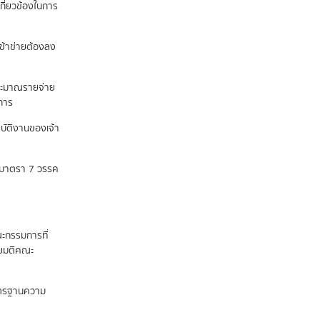
กี่ยวข้องในการ
เข้าข่ายต้องลง
ระมาณรายจ่าย
นการ
ปฏิบัติงานของเจ้า
ถึงมาตรา 7 วรรค
ะกรรมการที่
ดยมติคณะ
าตรฐานความ