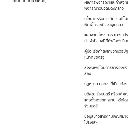
สถานที่ติดต่อ (แผนที่)
ผลการพิจารณาและคำสั่งที่เ
พิจารณาวินิจฉัยดังกล่าว
นโยบายหรือการตีความที่ไม่
พิมพ์ในราชกิจจานุเบกษา
แผนงาน โครงการ และงบป
ประจำปีของปีที่กำลังดำเนิ
คู่มือหรือคำสั่งเกี่ยวกับวิธี
หน้าที่ของรัฐ
สิ่งพิมพ์ที่ได้มีการอ้างอิง
สอง
กฎหมาย กสทช. ที่เกี่ยวข้อง
มติคณะรัฐมนตรี หรือมติคณ
แต่งตั้งโดยกฎหมาย หรือโ
รัฐมนตรี
ข้อมูลข่าวสารตามเกณฑ์ม
โปร่งใสฯ