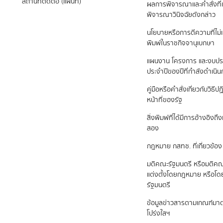
สถานที่ติดต่อ (แผนที่)
ผลการพิจารณาและคำสั่งที่เ
พิจารณาวินิจฉัยดังกล่าว
นโยบายหรือการตีความที่ไม่
พิมพ์ในราชกิจจานุเบกษา
แผนงาน โครงการ และงบป
ประจำปีของปีที่กำลังดำเนิ
คู่มือหรือคำสั่งเกี่ยวกับวิธี
หน้าที่ของรัฐ
สิ่งพิมพ์ที่ได้มีการอ้างอิง
สอง
กฎหมาย กสทช. ที่เกี่ยวข้อง
มติคณะรัฐมนตรี หรือมติคณ
แต่งตั้งโดยกฎหมาย หรือโ
รัฐมนตรี
ข้อมูลข่าวสารตามเกณฑ์ม
โปร่งใสฯ