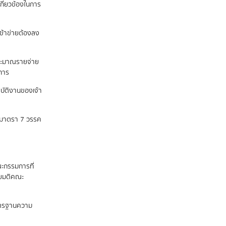
กี่ยวข้องในการ
เข้าข่ายต้องลง
ระมาณรายจ่าย
นการ
ปฏิบัติงานของเจ้า
ถึงมาตรา 7 วรรค
ะกรรมการที่
ดยมติคณะ
าตรฐานความ