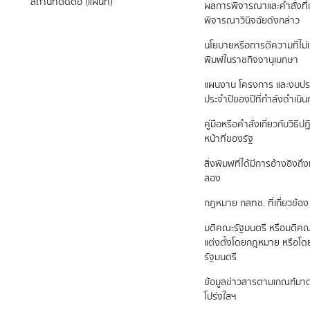
สถานที่ติดต่อ (แผนที่)
ผลการพิจารณาและคำสั่งที่เ
พิจารณาวินิจฉัยดังกล่าว
นโยบายหรือการตีความที่ไม่
พิมพ์ในราชกิจจานุเบกษา
แผนงาน โครงการ และงบป
ประจำปีของปีที่กำลังดำเนิ
คู่มือหรือคำสั่งเกี่ยวกับวิธี
หน้าที่ของรัฐ
สิ่งพิมพ์ที่ได้มีการอ้างอิง
สอง
กฎหมาย กสทช. ที่เกี่ยวข้อง
มติคณะรัฐมนตรี หรือมติคณ
แต่งตั้งโดยกฎหมาย หรือโ
รัฐมนตรี
ข้อมูลข่าวสารตามเกณฑ์ม
โปร่งใสฯ