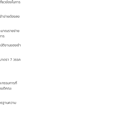
กี่ยวข้องในการ
เข้าข่ายต้องลง
ระมาณรายจ่าย
นการ
ปฏิบัติงานของเจ้า
ถึงมาตรา 7 วรรค
ะกรรมการที่
ดยมติคณะ
าตรฐานความ