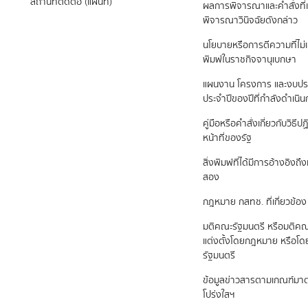
สถานที่ติดต่อ (แผนที่)
ผลการพิจารณาและคำสั่งที่เ
พิจารณาวินิจฉัยดังกล่าว
นโยบายหรือการตีความที่ไม่
พิมพ์ในราชกิจจานุเบกษา
แผนงาน โครงการ และงบป
ประจำปีของปีที่กำลังดำเนิ
คู่มือหรือคำสั่งเกี่ยวกับวิธี
หน้าที่ของรัฐ
สิ่งพิมพ์ที่ได้มีการอ้างอิง
สอง
กฎหมาย กสทช. ที่เกี่ยวข้อง
มติคณะรัฐมนตรี หรือมติคณ
แต่งตั้งโดยกฎหมาย หรือโ
รัฐมนตรี
ข้อมูลข่าวสารตามเกณฑ์ม
โปร่งใสฯ