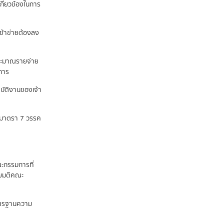
กี่ยวข้องในการ
เข้าข่ายต้องลง
ระมาณรายจ่าย
นการ
ปฏิบัติงานของเจ้า
ถึงมาตรา 7 วรรค
ะกรรมการที่
ดยมติคณะ
าตรฐานความ