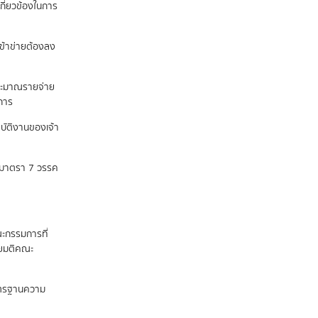
กี่ยวข้องในการ
เข้าข่ายต้องลง
ระมาณรายจ่าย
นการ
ปฏิบัติงานของเจ้า
ถึงมาตรา 7 วรรค
ะกรรมการที่
ดยมติคณะ
าตรฐานความ