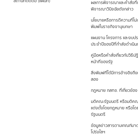
สถานที่ติดต่อ (แผนที่)
ผลการพิจารณาและคำสั่งที่เ
พิจารณาวินิจฉัยดังกล่าว
นโยบายหรือการตีความที่ไม่
พิมพ์ในราชกิจจานุเบกษา
แผนงาน โครงการ และงบป
ประจำปีของปีที่กำลังดำเนิ
คู่มือหรือคำสั่งเกี่ยวกับวิธี
หน้าที่ของรัฐ
สิ่งพิมพ์ที่ได้มีการอ้างอิง
สอง
กฎหมาย กสทช. ที่เกี่ยวข้อง
มติคณะรัฐมนตรี หรือมติคณ
แต่งตั้งโดยกฎหมาย หรือโ
รัฐมนตรี
ข้อมูลข่าวสารตามเกณฑ์ม
โปร่งใสฯ